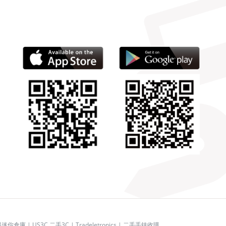
易迷你倉庫
|
US3C 二手3C
|
Tradeletronics
|
二手手錶收購