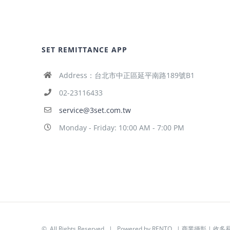
SET REMITTANCE APP
Address：台北市中正區延平南路189號B1
02-23116433
service@3set.com.tw
Monday - Friday: 10:00 AM - 7:00 PM
© All Rights Reserved | Powered by
RENTO
|
商業攝影
|
收多