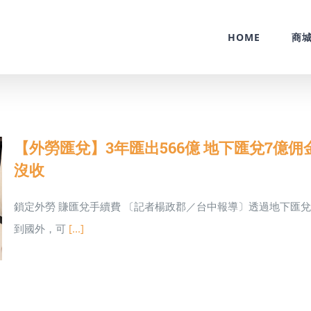
HOME
商
【外勞匯兌】3年匯出566億 地下匯兌7億佣
沒收
鎖定外勞 賺匯兌手續費 〔記者楊政郡／台中報導〕透過地下匯
到國外，可
[...]